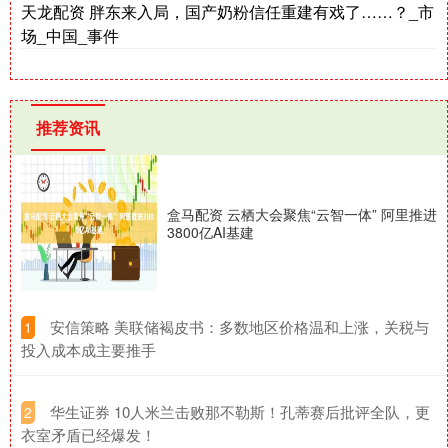
天龙配资 胖东来入局，国产奶粉信任重建有戏了……？_市
场_中国_事件
推荐资讯
盒马配资 云栖大会聚焦“云智一体” 阿里推进
3800亿AI基建
​安信策略 美联储褐皮书：多数地区价格温和上涨，关税与
1
投入成本成主要推手
​华生证券 10人米兰击败那不勒斯！孔蒂赛后批评全队，更
2
衣室矛盾已经爆发！