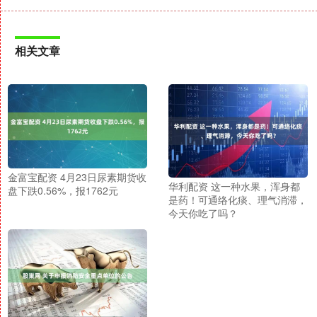
相关文章
金富宝配资 4月23日尿素期货收
华利配资 这一种水果，浑身都
盘下跌0.56%，报1762元
是药！可通络化痰、理气消滞，
今天你吃了吗？