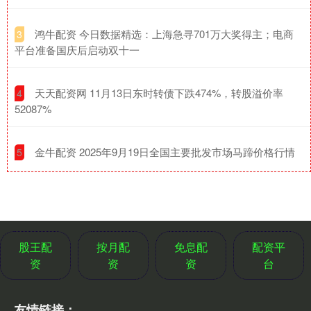
​鸿牛配资 今日数据精选：上海急寻701万大奖得主；电商
3
平台准备国庆后启动双十一
​天天配资网 11月13日东时转债下跌474%，转股溢价率
4
52087%
​金牛配资 2025年9月19日全国主要批发市场马蹄价格行情
5
股王配
按月配
免息配
配资平
资
资
资
台
友情链接：