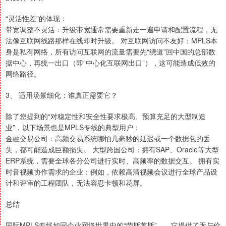
“灵活性差”的体现：
带宽调整不灵活：升级带宽通常需要重新走一遍申请和配置流程，无
法像互联网线路那样在线即时升级。 对互联网访问不友好：MPLS本
身是私有网络，所有访问互联网的流量需要先“绕道”回中国的总部数
据中心，再统一出口（即“中心化互联网出口”），这可能造成低效的
网络路径。
3、 适用场景细化：谁真正需要它？
除了您提到的“对稳定性和安全性要求极高、预算充足的大型制造
业”，以下场景也是MPLS专线的典型用户：
金融交易公司：高频交易系统哪怕几毫秒的延迟或一个数据包的丢
失，都可能造成巨额损失。 大型跨国公司：拥有SAP、Oracle等大型
ERP系统，需要全球各分公司进行实时、高频率的数据交互。 拥有实
时音视频协作需求的企业：例如，依赖高清视频会议进行全球产品设
计和评审的工程团队，无法容忍卡顿和花屏。
总结
国际MPLS专线如同企业网络世界中的“劳斯莱斯”——它提供了无与伦