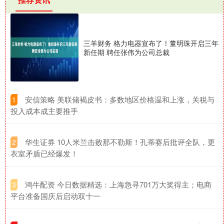
三羊财务 格力电器宣布了！董明珠开启三年
新任期 聘任张伟为公司总裁
​安信策略 美联储褐皮书：多数地区价格温和上涨，关税与
1
投入成本成主要推手
​华生证券 10人米兰击败那不勒斯！孔蒂赛后批评全队，更
2
衣室矛盾已经爆发！
​鸿牛配资 今日数据精选：上海急寻701万大奖得主；电商
3
平台准备国庆后启动双十一