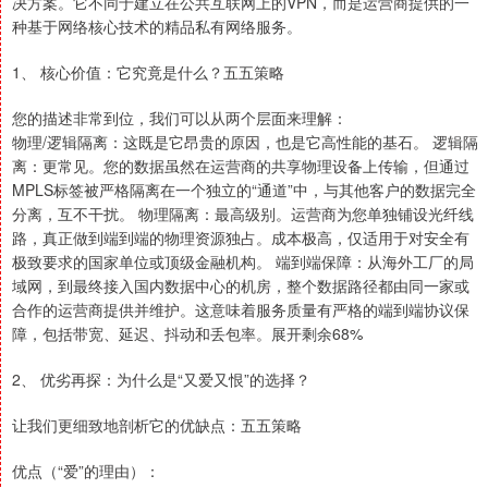
决方案。它不同于建立在公共互联网上的VPN，而是运营商提供的一
种基于网络核心技术的精品私有网络服务。
1、 核心价值：它究竟是什么？五五策略
您的描述非常到位，我们可以从两个层面来理解：
物理/逻辑隔离：这既是它昂贵的原因，也是它高性能的基石。 逻辑隔
离：更常见。您的数据虽然在运营商的共享物理设备上传输，但通过
MPLS标签被严格隔离在一个独立的“通道”中，与其他客户的数据完全
分离，互不干扰。 物理隔离：最高级别。运营商为您单独铺设光纤线
路，真正做到端到端的物理资源独占。成本极高，仅适用于对安全有
极致要求的国家单位或顶级金融机构。 端到端保障：从海外工厂的局
域网，到最终接入国内数据中心的机房，整个数据路径都由同一家或
合作的运营商提供并维护。这意味着服务质量有严格的端到端协议保
障，包括带宽、延迟、抖动和丢包率。展开剩余68%
2、 优劣再探：为什么是“又爱又恨”的选择？
让我们更细致地剖析它的优缺点：五五策略
优点（“爱”的理由）：