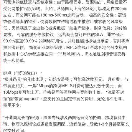
可预测的低延迟与高稳定性：由于路径固定、资源独占，网络质量不
受公网繁忙程度影响。比如，从德国到上海的延迟可以稳定在200ms
左右，而公网可能在180ms-500ms之间波动。 极高的安全性：逻辑
或物理隔离的特性，使得数据在传输过程中被窃听或篡改的风险极
低，天然满足了企业核心业务数据（如生产指令、财务信息）的传输
要求。 可靠的服务等级协议：运营商会签订严格的SLA，通常保证
99.9%甚至99.99% 的网络可用性，并对性能指标做出承诺，否则将承
担经济赔偿。 简化企业网络管理：MPLS专线让全球各地的分支机构
和数据中心仿佛都连接在同一个“局域网”内，IP地址规划和管理变得
统一和简单。
缺点（“恨”的缘由）：
“极其昂贵”的具体体现： 初始安装费：可能高达数万元。 月租费：与
带宽正相关，一条2Mbps的跨境MPLS月费可能达到数千美元，而
10Mbps则可能上万。价格是同等互联网带宽的数十倍。 “流量不封
顶”但“带宽 capped”：您支付的是固定带宽的费用，无论用不用满，
费用不变。
“开通周期长”的根源：跨国专线涉及两国运营商的协调、跨境资源申
请、物理光缆铺设或逻辑资源调配，流程复杂，导致1-3个月甚至更长
的交付时间。