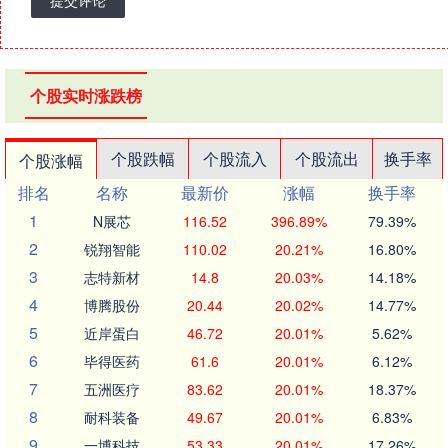
个股实时涨跌榜
个股跌幅
个股流入
个股流出
换手率
个股涨幅
排名
名称
最新价
涨幅
换手率
1
N展芯
116.52
396.89%
79.39%
2
锐翔智能
110.02
20.21%
16.80%
3
志特新材
14.8
20.03%
14.18%
4
博腾股份
20.44
20.02%
14.77%
5
近岸蛋白
46.72
20.01%
5.62%
6
毕得医药
61.6
20.01%
6.12%
7
五洲医疗
83.62
20.01%
18.37%
8
耐科装备
49.67
20.01%
6.83%
9
一博科技
53.33
20.01%
17.26%