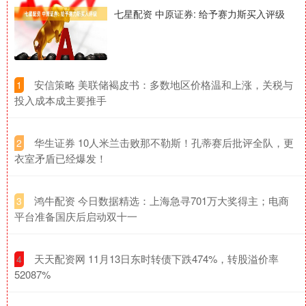
七星配资 中原证券: 给予赛力斯买入评级
​安信策略 美联储褐皮书：多数地区价格温和上涨，关税与
1
投入成本成主要推手
​华生证券 10人米兰击败那不勒斯！孔蒂赛后批评全队，更
2
衣室矛盾已经爆发！
​鸿牛配资 今日数据精选：上海急寻701万大奖得主；电商
3
平台准备国庆后启动双十一
​天天配资网 11月13日东时转债下跌474%，转股溢价率
4
52087%