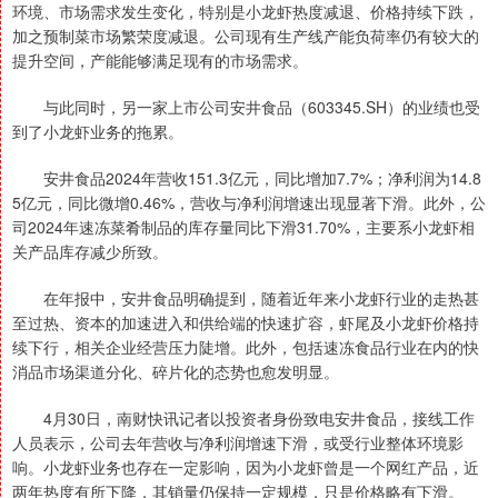
环境、市场需求发生变化，特别是小龙虾热度减退、价格持续下跌，
加之预制菜市场繁荣度减退。公司现有生产线产能负荷率仍有较大的
提升空间，产能能够满足现有的市场需求。
与此同时，另一家上市公司安井食品（603345.SH）的业绩也受
到了小龙虾业务的拖累。
安井食品2024年营收151.3亿元，同比增加7.7%；净利润为14.8
5亿元，同比微增0.46%，营收与净利润增速出现显著下滑。此外，公
司2024年速冻菜肴制品的库存量同比下滑31.70%，主要系小龙虾相
关产品库存减少所致。
在年报中，安井食品明确提到，随着近年来小龙虾行业的走热甚
至过热、资本的加速进入和供给端的快速扩容，虾尾及小龙虾价格持
续下行，相关企业经营压力陡增。此外，包括速冻食品行业在内的快
消品市场渠道分化、碎片化的态势也愈发明显。
4月30日，南财快讯记者以投资者身份致电安井食品，接线工作
人员表示，公司去年营收与净利润增速下滑，或受行业整体环境影
响。小龙虾业务也存在一定影响，因为小龙虾曾是一个网红产品，近
两年热度有所下降，其销量仍保持一定规模，只是价格略有下滑。