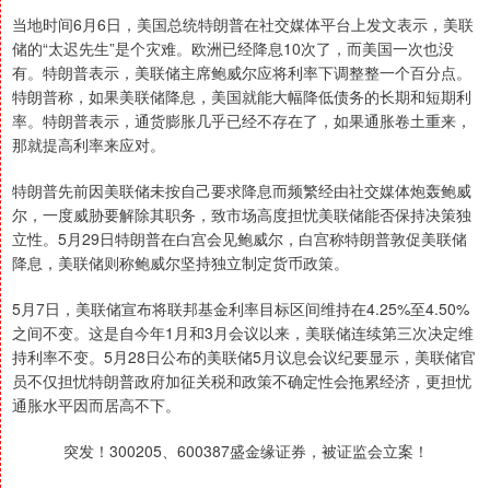
当地时间6月6日，美国总统特朗普在社交媒体平台上发文表示，美联
储的“太迟先生”是个灾难。欧洲已经降息10次了，而美国一次也没
有。特朗普表示，美联储主席鲍威尔应将利率下调整整一个百分点。
特朗普称，如果美联储降息，美国就能大幅降低债务的长期和短期利
率。特朗普表示，通货膨胀几乎已经不存在了，如果通胀卷土重来，
那就提高利率来应对。
特朗普先前因美联储未按自己要求降息而频繁经由社交媒体炮轰鲍威
尔，一度威胁要解除其职务，致市场高度担忧美联储能否保持决策独
立性。5月29日特朗普在白宫会见鲍威尔，白宫称特朗普敦促美联储
降息，美联储则称鲍威尔坚持独立制定货币政策。
5月7日，美联储宣布将联邦基金利率目标区间维持在4.25%至4.50%
之间不变。这是自今年1月和3月会议以来，美联储连续第三次决定维
持利率不变。5月28日公布的美联储5月议息会议纪要显示，美联储官
员不仅担忧特朗普政府加征关税和政策不确定性会拖累经济，更担忧
通胀水平因而居高不下。
突发！300205、600387盛金缘证券，被证监会立案！