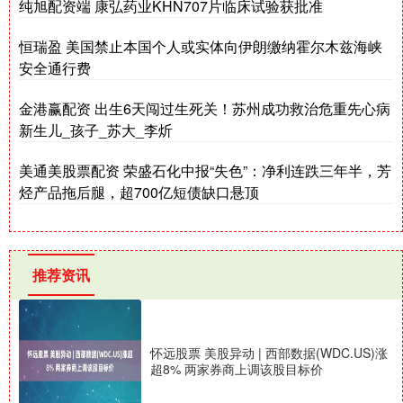
纯旭配资端 康弘药业KHN707片临床试验获批准
恒瑞盈 美国禁止本国个人或实体向伊朗缴纳霍尔木兹海峡
安全通行费
金港赢配资 出生6天闯过生死关！苏州成功救治危重先心病
新生儿_孩子_苏大_李炘
美通美股票配资 荣盛石化中报“失色”：净利连跌三年半，芳
烃产品拖后腿，超700亿短债缺口悬顶
推荐资讯
怀远股票 美股异动 | 西部数据(WDC.US)涨
超8% 两家券商上调该股目标价