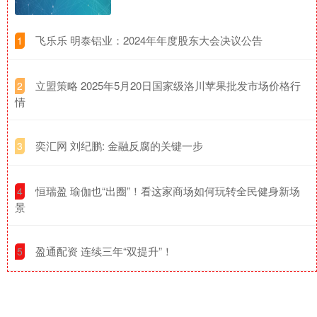
​飞乐乐 明泰铝业：2024年年度股东大会决议公告
1
​立盟策略 2025年5月20日国家级洛川苹果批发市场价格行
2
情
​奕汇网 刘纪鹏: 金融反腐的关键一步
3
​恒瑞盈 瑜伽也“出圈”！看这家商场如何玩转全民健身新场
4
景
​盈通配资 连续三年“双提升”！
5